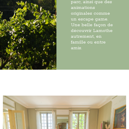
parc, ainsi que des
animations
originales comme
un escape game.
Une belle façon de
découvrir Lamothe
autrement, en
famille ou entre
amis.