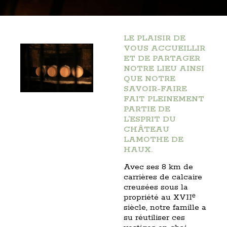
LE PLAISIR DE
VOUS ACCUEILLIR
ET DE PARTAGER
NOTRE LIEU AINSI
QUE NOTRE
SAVOIR-FAIRE
FAIT PLEINEMENT
PARTIE DE
L’ESPRIT DU
CHÂTEAU
LAMOTHE DE
HAUX.
Avec ses 8 km de
carrières de calcaire
creusées sous la
propriété au XVIIᵉ
siècle, notre famille a
su réutiliser ces